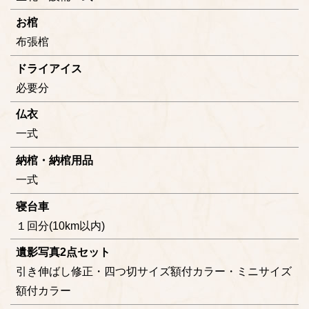
お棺
布張棺
ドライアイス
必要分
仏衣
一式
納棺・納棺用品
一式
寝台車
１回分(10km以内)
遺影写真2点セット
引き伸ばし修正・四つ切サイズ額付カラー・ミニサイズ
額付カラー