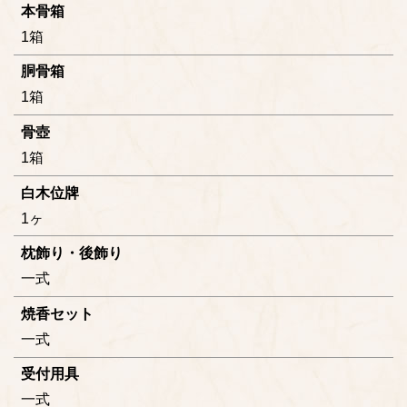
本骨箱
1箱
胴骨箱
1箱
骨壺
1箱
白木位牌
1ヶ
枕飾り・後飾り
一式
焼香セット
一式
受付用具
一式